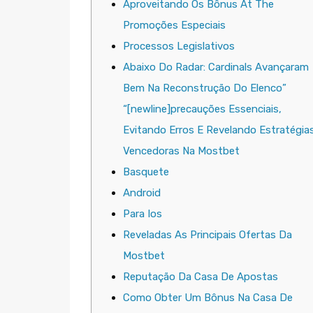
Aproveitando Os Bônus At The
Promoções Especiais
Processos Legislativos
Abaixo Do Radar: Cardinals Avançaram
Bem Na Reconstrução Do Elenco”
“[newline]precauções Essenciais,
Evitando Erros E Revelando Estratégia
Vencedoras Na Mostbet
Basquete
Android
Para Ios
Reveladas As Principais Ofertas Da
Mostbet
Reputação Da Casa De Apostas
Como Obter Um Bônus Na Casa De