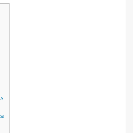
e
 A
ros