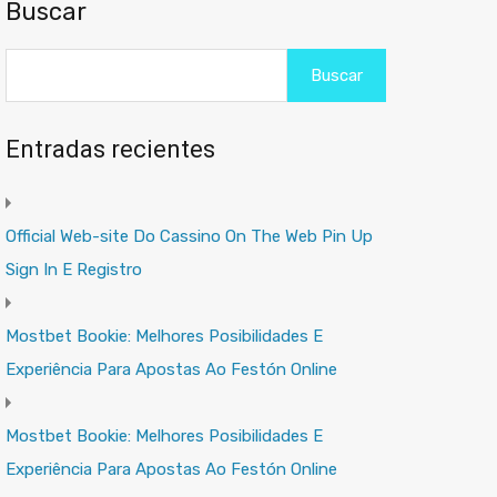
Buscar
Buscar
Entradas recientes
Official Web-site Do Cassino On The Web Pin Up
Sign In E Registro
Mostbet Bookie: Melhores Posibilidades E
Experiência Para Apostas Ao Festón Online
Mostbet Bookie: Melhores Posibilidades E
Experiência Para Apostas Ao Festón Online