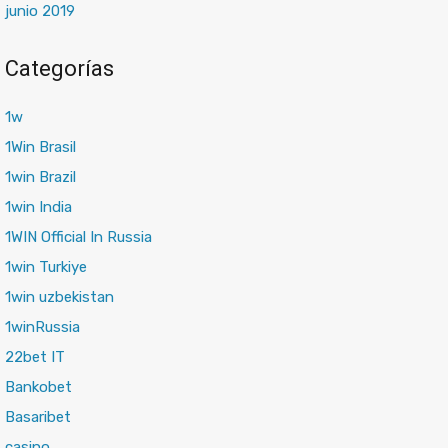
junio 2019
Categorías
1w
1Win Brasil
1win Brazil
1win India
1WIN Official In Russia
1win Turkiye
1win uzbekistan
1winRussia
22bet IT
Bankobet
Basaribet
casino