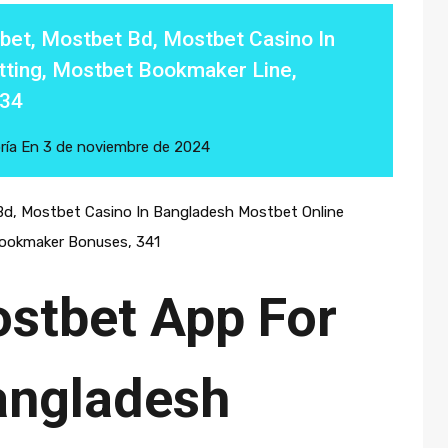
bet, Mostbet Bd, Mostbet Casino In
tting, Mostbet Bookmaker Line,
 34
ría
En
3 de noviembre de 2024
d, Mostbet Casino In Bangladesh Mostbet Online
Bookmaker Bonuses, 341
stbet App For
angladesh