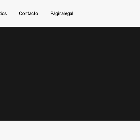
cios
Contacto
Página legal