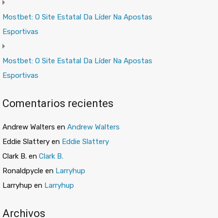
Mostbet: O Site Estatal Da Líder Na Apostas
Esportivas
Mostbet: O Site Estatal Da Líder Na Apostas
Esportivas
Comentarios recientes
Andrew Walters
en
Andrew Walters
Eddie Slattery
en
Eddie Slattery
Clark B.
en
Clark B.
Ronaldpycle
en
Larryhup
Larryhup
en
Larryhup
Archivos