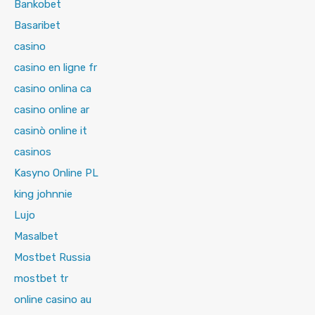
Bankobet
Basaribet
casino
casino en ligne fr
casino onlina ca
casino online ar
casinò online it
casinos
Kasyno Online PL
king johnnie
Lujo
Masalbet
Mostbet Russia
mostbet tr
online casino au