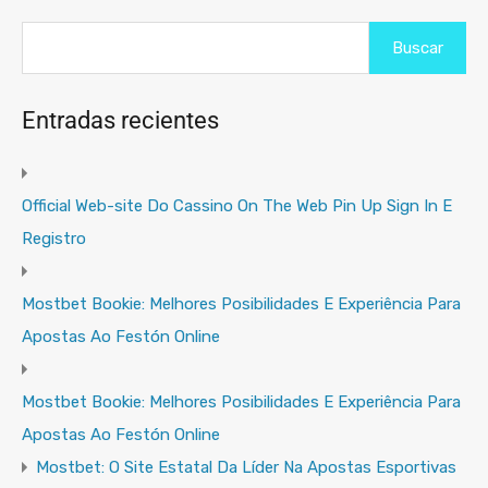
Buscar
Entradas recientes
Official Web-site Do Cassino On The Web Pin Up Sign In E
Registro
Mostbet Bookie: Melhores Posibilidades E Experiência Para
Apostas Ao Festón Online
Mostbet Bookie: Melhores Posibilidades E Experiência Para
Apostas Ao Festón Online
Mostbet: O Site Estatal Da Líder Na Apostas Esportivas