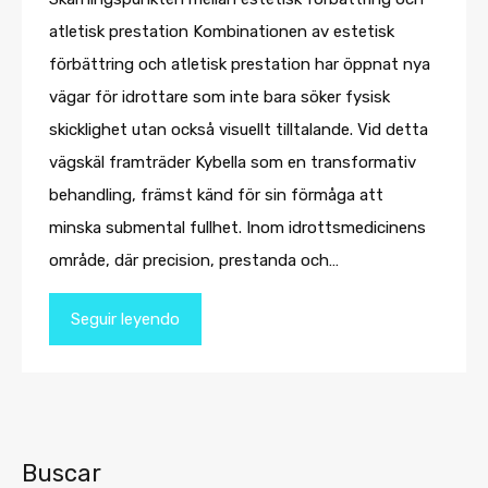
atletisk prestation Kombinationen av estetisk
förbättring och atletisk prestation har öppnat nya
vägar för idrottare som inte bara söker fysisk
skicklighet utan också visuellt tilltalande. Vid detta
vägskäl framträder Kybella som en transformativ
behandling, främst känd för sin förmåga att
minska submental fullhet. Inom idrottsmedicinens
område, där precision, prestanda och…
Seguir leyendo
Buscar