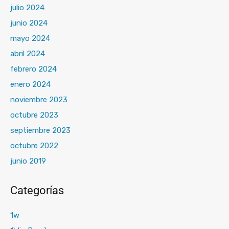
julio 2024
junio 2024
mayo 2024
abril 2024
febrero 2024
enero 2024
noviembre 2023
octubre 2023
septiembre 2023
octubre 2022
junio 2019
Categorías
1w