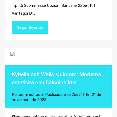
Tipi Di Scommesse Opzioni Bancarie 22bet It I
Vantaggi Di…
Seguir leyendo
Kybella och Weils sjukdom: Moderna
estetiska och hälsoinsikter
Por
administrador
Publicado en
22bet IT
En
21 de
noviembre de 2023
Skärningspunkten mellan estetisk förbättring och