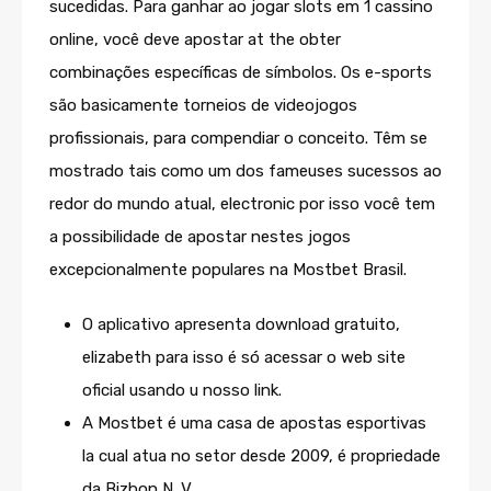
sucedidas. Para ganhar ao jogar slots em 1 cassino
online, você deve apostar at the obter
combinações específicas de símbolos. Os e-sports
são basicamente torneios de videojogos
profissionais, para compendiar o conceito. Têm se
mostrado tais como um dos fameuses sucessos ao
redor do mundo atual, electronic por isso você tem
a possibilidade de apostar nestes jogos
excepcionalmente populares na Mostbet Brasil.
O aplicativo apresenta download gratuito,
elizabeth para isso é só acessar o web site
oficial usando u nosso link.
A Mostbet é uma casa de apostas esportivas
la cual atua no setor desde 2009, é propriedade
da Bizbon N. V.