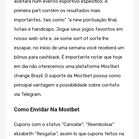
aceitará num evento esportivo específico. A
primeira part contém os resultados mais
importantes, tais como” “a new pontuação final,
totais e handicaps. Jogue seus jogos favoritos em
nosso web-site e, se some sort of sorte lhe
escapar, no início de uma semana você receberá um
bônus para cashback. É importante notar que hoje
em dia não oferecemos uma plataforma Mostbet
change Brazil. O suporte da Mostbet possui como
principal vantagem a possibilidade sobre contato
via Telegram.
Como Envidar Na Mostbet
Cupons com o status “Cancelar”, “Reembolsar”
elizabeth “Resgatar”, assim lo que cupons feitos na