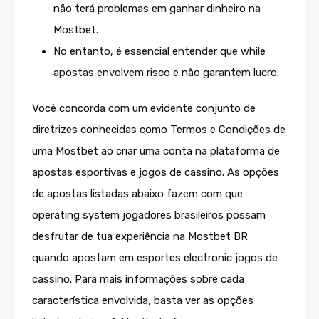
não terá problemas em ganhar dinheiro na
Mostbet.
No entanto, é essencial entender que while
apostas envolvem risco e não garantem lucro.
Você concorda com um evidente conjunto de
diretrizes conhecidas como Termos e Condições de
uma Mostbet ao criar uma conta na plataforma de
apostas esportivas e jogos de cassino. As opções
de apostas listadas abaixo fazem com que
operating system jogadores brasileiros possam
desfrutar de tua experiência na Mostbet BR
quando apostam em esportes electronic jogos de
cassino. Para mais informações sobre cada
característica envolvida, basta ver as opções