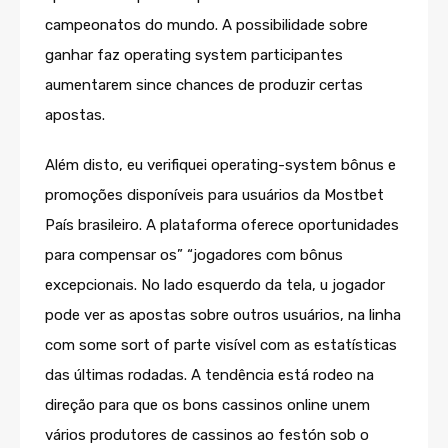
campeonatos do mundo. A possibilidade sobre
ganhar faz operating system participantes
aumentarem since chances de produzir certas
apostas.
Além disto, eu verifiquei operating-system bônus e
promoções disponíveis para usuários da Mostbet
País brasileiro. A plataforma oferece oportunidades
para compensar os” “jogadores com bônus
excepcionais. No lado esquerdo da tela, u jogador
pode ver as apostas sobre outros usuários, na linha
com some sort of parte visível com as estatísticas
das últimas rodadas. A tendência está rodeo na
direção para que os bons cassinos online unem
vários produtores de cassinos ao festón sob o