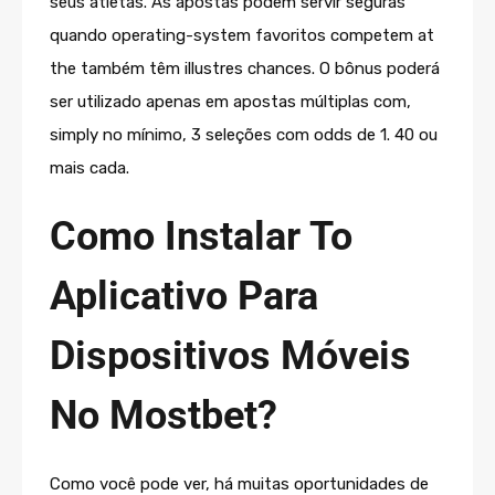
seus atletas. As apostas podem servir seguras
quando operating-system favoritos competem at
the também têm illustres chances. O bônus poderá
ser utilizado apenas em apostas múltiplas com,
simply no mínimo, 3 seleções com odds de 1. 40 ou
mais cada.
Como Instalar To
Aplicativo Para
Dispositivos Móveis
No Mostbet?
Como você pode ver, há muitas oportunidades de