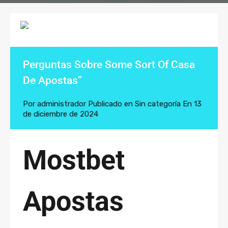
Perguntas Sobre Some Sort Of Casa
De Apostas”
Por
administrador
Publicado en
Sin categoría
En
13
de diciembre de 2024
Mostbet
Apostas