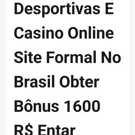
Desportivas E
Casino Online
Site Formal No
Brasil Obter
Bônus 1600
R$ Entar