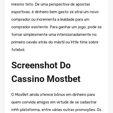
mesmo teto. De uma perspectiva de apostas
esportivas, é dinheiro bem gasto ze atrai um novo
comprador ou incrementa a lealdade para um
comprador existente. Para ganhar um jogo, pode se
tornar simplesmente uma intencionadamente no
primeiro cavalo atrás do mástil ou little time sobre
futebol.
Screenshot Do
Cassino Mostbet
O MosBet ainda oferece bônus em dinheiro para
quem convida amigos em virtude de se cadastrar
mhh plataforma, entre várias outras promoções. Os