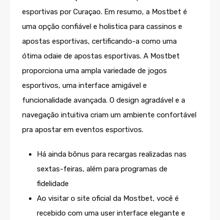
esportivas por Curaçao. Em resumo, a Mostbet é
uma opção confiável e holistica para cassinos e
apostas esportivas, certificando-a como uma
ótima odaie de apostas esportivas. A Mostbet
proporciona uma ampla variedade de jogos
esportivos, uma interface amigável e
funcionalidade avançada. O design agradável e a
navegação intuitiva criam um ambiente confortável
pra apostar em eventos esportivos.
Há ainda bônus para recargas realizadas nas
sextas-feiras, além para programas de
fidelidade
Ao visitar o site oficial da Mostbet, você é
recebido com uma user interface elegante e