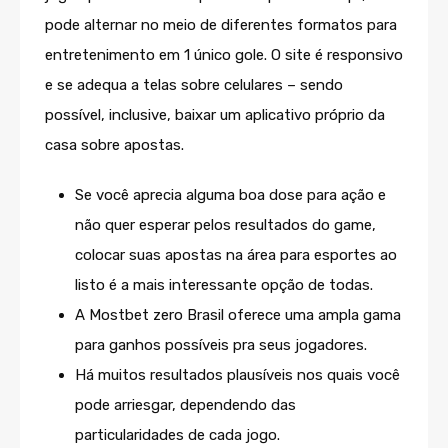
pode alternar no meio de diferentes formatos para
entretenimento em 1 único gole. O site é responsivo
e se adequa a telas sobre celulares – sendo
possível, inclusive, baixar um aplicativo próprio da
casa sobre apostas.
Se você aprecia alguma boa dose para ação e
não quer esperar pelos resultados do game,
colocar suas apostas na área para esportes ao
listo é a mais interessante opção de todas.
A Mostbet zero Brasil oferece uma ampla gama
para ganhos possíveis pra seus jogadores.
Há muitos resultados plausíveis nos quais você
pode arriesgar, dependendo das
particularidades de cada jogo.