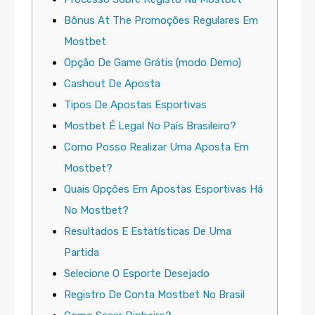
Bônus At The Promoções Regulares Em
Mostbet
Opção De Game Grátis (modo Demo)
Cashout De Aposta
Tipos De Apostas Esportivas
Mostbet É Legal No País Brasileiro?
Como Posso Realizar Uma Aposta Em
Mostbet?
Quais Opções Em Apostas Esportivas Há
No Mostbet?
Resultados E Estatísticas De Uma
Partida
Selecione O Esporte Desejado
Registro De Conta Mostbet No Brasil