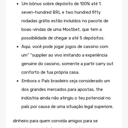
Um bônus sobre depósito de 100% até 1.
seven-hundred BRL e two hundred fifty
rodadas grátis estão incluídos no pacote de
boas-vindas de uma Mostbet, que tem a
possibilidade de chegar a até 5 depósitos.
Aqui, você pode jogar jogos de cassino com
um” “supplier ao vivo imitando a experiência
genuine do cassino, somente a partir carry out
conforto de tua própria casa.
Embora o País brasileiro seja considerado um
dos grandes mercados para apostas, the
indústria ainda não atingiu o teu potencial no
país por causa de uma situação legal superiore.
dinheiro para quem convida amigos para se