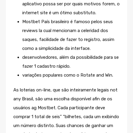
aplicativo possa ser por quais motivos forem, o
internet site é um ótimo substituto.
Mostbet País brasileiro é famoso pelos seus
reviews la cual mencionam a celeridad dos
saques, facilidade de fazer to registro, assim
como a simplicidade da interface.
desenvolvedores, além da possibilidade para se
fazer 1 cadastro rápido.
variações populares como o Rotate and Win.
As loterias on-line, que são inteiramente legais not
any Brasil, são uma escolha disponível afin de os
usuários ag Mostbet. Cada participante deve
comprar 1 total de seis” “bilhetes, cada um exibindo
um número distinto. Suas chances de ganhar um