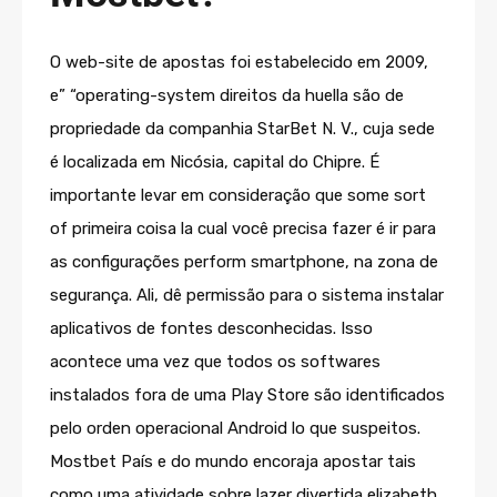
O web-site de apostas foi estabelecido em 2009,
e” “operating-system direitos da huella são de
propriedade da companhia StarBet N. V., cuja sede
é localizada em Nicósia, capital do Chipre. É
importante levar em consideração que some sort
of primeira coisa la cual você precisa fazer é ir para
as configurações perform smartphone, na zona de
segurança. Ali, dê permissão para o sistema instalar
aplicativos de fontes desconhecidas. Isso
acontece uma vez que todos os softwares
instalados fora de uma Play Store são identificados
pelo orden operacional Android lo que suspeitos.
Mostbet País e do mundo encoraja apostar tais
como uma atividade sobre lazer divertida elizabeth