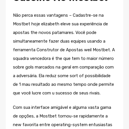
Não perca essas vantagens – Cadastre-se na
Mostbet hoje elizabeth eleve sua experiência de
apostas the novos patamares. Você pode
simultaneamente fazer duas equipes usando a
ferramenta Construtor de Apostas weil Mostbet. A
squadra vencedora é the que tem to maior número
sobre gols marcados na geral em comparação com
a adversária. Ela reduz some sort of possibilidade
de 1 mau resultado ao mesmo tempo onde permite
que você lucre com u sucesso de seus rivais.
Com sua interface amigável e alguma vasta gama
de opções, a Mostbet tornou-se rapidamente a
new favorita entre operating-system entusiastas