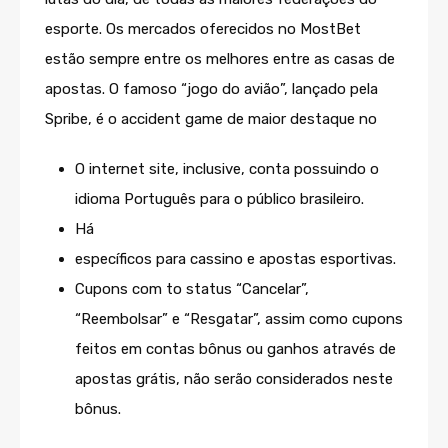
esporte. Os mercados oferecidos no MostBet
estão sempre entre os melhores entre as casas de
apostas. O famoso “jogo do avião”, lançado pela
Spribe, é o accident game de maior destaque no
O internet site, inclusive, conta possuindo o
idioma Português para o público brasileiro.
Há
específicos para cassino e apostas esportivas.
Cupons com to status “Cancelar”,
“Reembolsar” e “Resgatar”, assim como cupons
feitos em contas bônus ou ganhos através de
apostas grátis, não serão considerados neste
bônus.