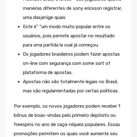
maneiras diferentes de sony ericsson registrar,
uma dasjenige quais
Este é” “um modo muito popular entre os
usuários, pois permite apostar no resultado
para uma partida la cual já começou.
Os jogadores brasileiros podem fazer apostas
on-line com segurança com some sort of
plataforma de apostas.
Apostas não são totalmente legais no Brasil,
mas são regulamentadas por certas políticas.
Por exemplo, os novos jogadores podem receber 1
bônus de boas-vindas pelo primeiro depósito ou
freespins no ano de caça-níqueis populares. Essas
promoções permitem os quais você aumente seu