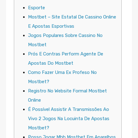
Esporte
Mostbet – Site Estatal De Cassino Online
E Apostas Esportivas
Jogos Populares Sobre Cassino No
Mostbet
Prós E Contras Perform Agente De
Apostas Do Mostbet
Como Fazer Uma Ex Profeso No
Mostbet?
Registro No Website Formal Mostbet
Online
É Possível Assistir A Transmissões Ao
Vivo 2 Jogos Na Locuinta De Apostas
Mostbet?
Posso Jogar Mhh Mostbet Em Aparelhos