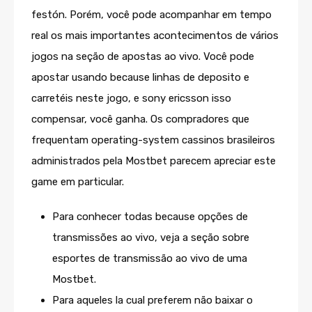
festón. Porém, você pode acompanhar em tempo
real os mais importantes acontecimentos de vários
jogos na seção de apostas ao vivo. Você pode
apostar usando because linhas de deposito e
carretéis neste jogo, e sony ericsson isso
compensar, você ganha. Os compradores que
frequentam operating-system cassinos brasileiros
administrados pela Mostbet parecem apreciar este
game em particular.
Para conhecer todas because opções de
transmissões ao vivo, veja a seção sobre
esportes de transmissão ao vivo de uma
Mostbet.
Para aqueles la cual preferem não baixar o