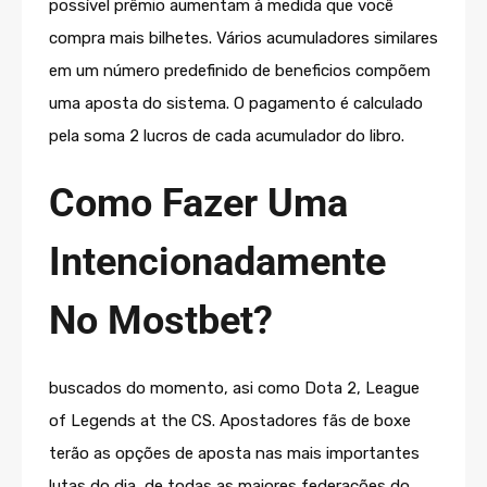
possível prêmio aumentam à medida que você
compra mais bilhetes. Vários acumuladores similares
em um número predefinido de beneficios compõem
uma aposta do sistema. O pagamento é calculado
pela soma 2 lucros de cada acumulador do libro.
Como Fazer Uma
Intencionadamente
No Mostbet?
buscados do momento, asi como Dota 2, League
of Legends at the CS. Apostadores fãs de boxe
terão as opções de aposta nas mais importantes
lutas do dia, de todas as maiores federações do