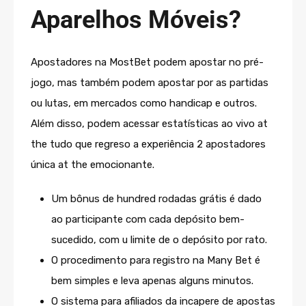
Aparelhos Móveis?
Apostadores na MostBet podem apostar no pré-
jogo, mas também podem apostar por as partidas
ou lutas, em mercados como handicap e outros.
Além disso, podem acessar estatísticas ao vivo at
the tudo que regreso a experiência 2 apostadores
única at the emocionante.
Um bônus de hundred rodadas grátis é dado
ao participante com cada depósito bem-
sucedido, com u limite de o depósito por rato.
O procedimento para registro na Many Bet é
bem simples e leva apenas alguns minutos.
O sistema para afiliados da incapere de apostas