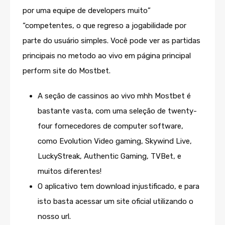
por uma equipe de developers muito”
“competentes, o que regreso a jogabilidade por
parte do usuário simples. Você pode ver as partidas
principais no metodo ao vivo em página principal
perform site do Mostbet.
A seção de cassinos ao vivo mhh Mostbet é
bastante vasta, com uma seleção de twenty-
four fornecedores de computer software,
como Evolution Video gaming, Skywind Live,
LuckyStreak, Authentic Gaming, TVBet, e
muitos diferentes!
O aplicativo tem download injustificado, e para
isto basta acessar um site oficial utilizando o
nosso url.